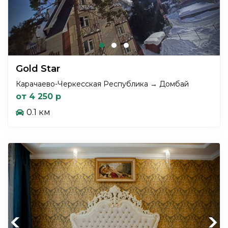
Gold Star
Карачаево-Черкесская Республика → Домбай
от 4 250 р
0.1 км
Previous
Next