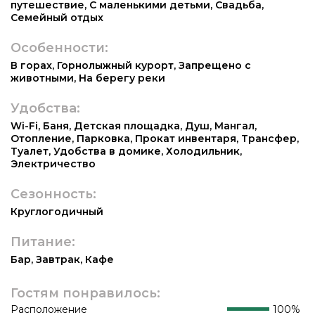
путешествие
,
С маленькими детьми
,
Свадьба
,
Семейный отдых
Особенности:
В горах
,
Горнолыжный курорт
,
Запрещено с
животными
,
На берегу реки
Удобства:
Wi-Fi
,
Баня
,
Детская площадка
,
Душ
,
Мангал
,
Отопление
,
Парковка
,
Прокат инвентаря
,
Трансфер
,
Туалет
,
Удобства в домике
,
Холодильник
,
Электричество
Сезонность:
Круглогодичный
Питание:
Бар
,
Завтрак
,
Кафе
Гостям понравилось:
Расположение
100%