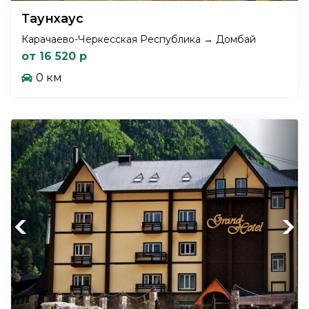
Таунхаус
Карачаево-Черкесская Республика → Домбай
от 16 520 р
0 км
Previous
Next