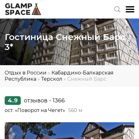
Гостиница Снежный Барс
3*
Отдых в России
»
Кабардино-Балкарская
Республика
»
Терскол
»
Снежный Барс
4.9
отзывов - 1366
ост. «Поворот на Чегет»
560 м