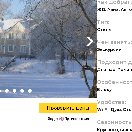
Как добрат
ЖД
,
Авиа
,
Авто
Тип:
Отель
Чем занять
Next
Экскурсии
Подходит д
Для пар
,
Роман
Особенност
В лесу
Удобства:
Проверить цены
Wi-Fi
,
Душ
,
Ото
ы
Сезонность
Круглогодичн