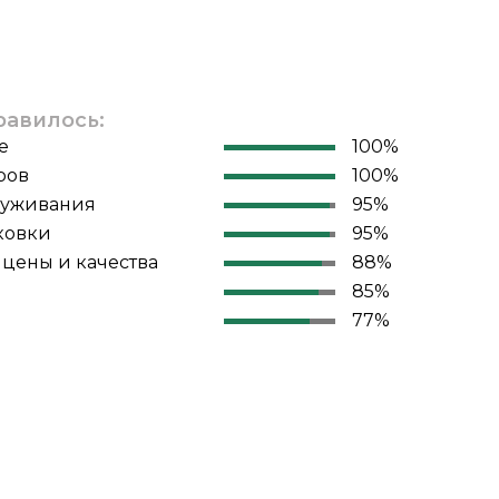
равилось:
е
100%
ров
100%
луживания
95%
ковки
95%
цены и качества
88%
85%
77%