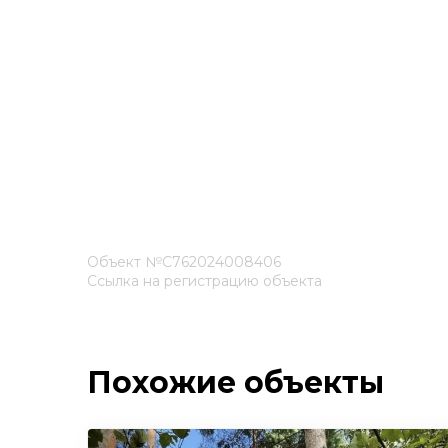
Объект №С762024008406
Ссылка на регистрацию объекта
Похожие объекты