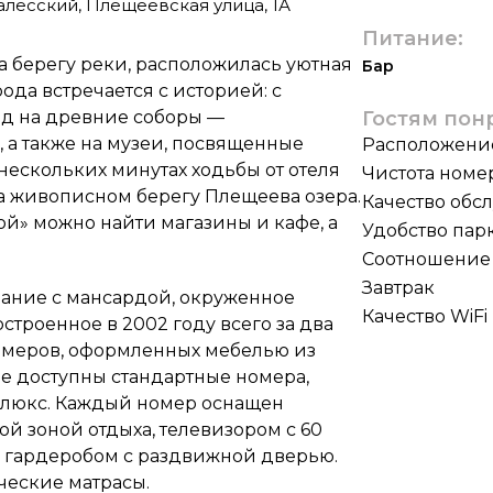
алесский, Плещеевская улица, 1А
Питание:
а берегу реки, расположилась уютная
Бар
рода встречается с историей: с
ид на древние соборы —
Гостям пон
а также на музеи, посвященные
Расположени
 нескольких минутах ходьбы от отеля
Чистота номе
а живописном берегу Плещеева озера.
Качество обс
ой» можно найти магазины и кафе, а
Удобство пар
Соотношение 
Завтрак
дание с мансардой, окруженное
Качество WiFi
троенное в 2002 году всего за два
 номеров, оформленных мебелью из
це доступны стандартные номера,
 люкс. Каждый номер оснащен
ой зоной отдыха, телевизором с 60
и гардеробом с раздвижной дверью.
еские матрасы.