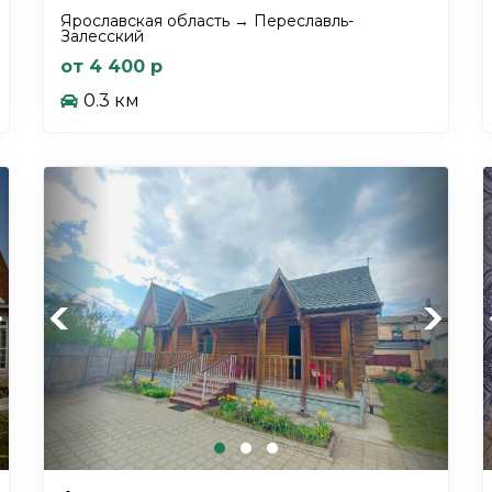
Ярославская область → Переславль-
Залесский
от 4 400 р
0.3 км
xt
Previous
Next