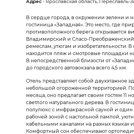
Адрес
- Ярославская область, Переславль-З
В сердце города, в окружении зелени и н
гостиница «Западная». Это место, где при
противоположного берега открывается в
Владимирский и Спасо-Преображенский, 
ремеслам, утюгам и изобретательности. В
находится пляж и смотровые площадки н
В непосредственной близости от «Западн
до городского автовокзала всего 4,5 км.
Отель представляет собой двухэтажное з
небольшой огороженной территорией. Пос
месяца, оно предлагает своим гостям 11
светлого натурального дерева. В гостини
полулюкс с инфракрасной сауной и один
рабочей зоной с настольной лампой, уютн
кабельными каналами на разных языках 
Комфортный сон обеспечивают ортопедич