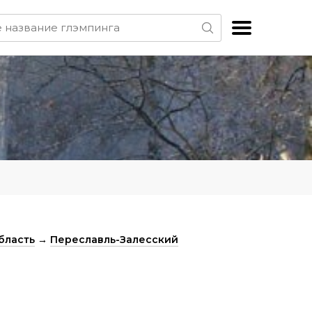
бласть
→
Переславль-Залесский