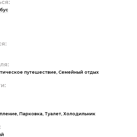
ься:
бус
ся:
ля:
тическое путешествие
,
Семейный отдых
и:
пление
,
Парковка
,
Туалет
,
Холодильник
:
ый