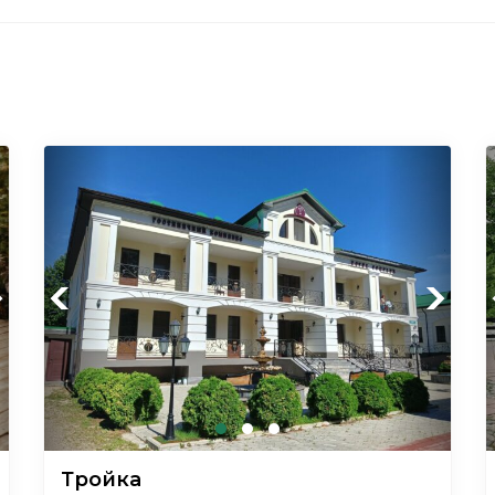
xt
Previous
Next
Тройка