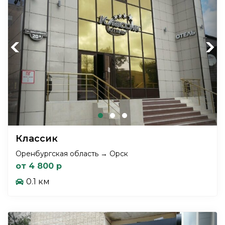
Previous
Next
Классик
Оренбургская область → Орск
от 4 800 р
0.1 км