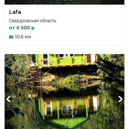
Lafa
Свердловская область
от 6 500 р
10.6 км
Previous
Next