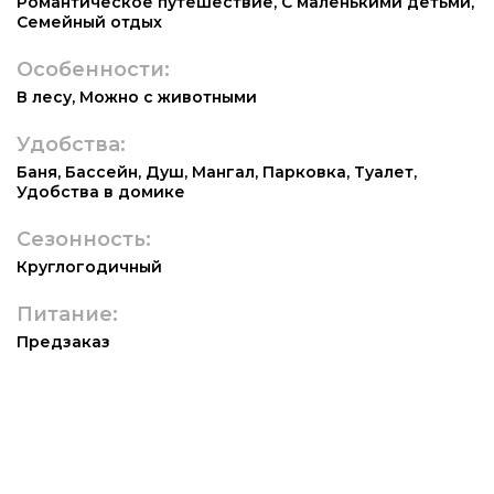
Романтическое путешествие
,
С маленькими детьми
,
Семейный отдых
Особенности:
В лесу
,
Можно с животными
Удобства:
Баня
,
Бассейн
,
Душ
,
Мангал
,
Парковка
,
Туалет
,
Удобства в домике
Сезонность:
Круглогодичный
Питание:
Предзаказ