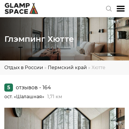
Глэмпинг Хютте
Отдых в России
»
Пермский край
»
Хютте
5
отзывов - 164
ост. «Шалашная»
1,71 км