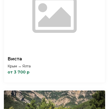
Виста
Крым → Ялта
от 3 700 р