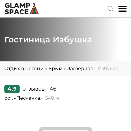
Гостиница Избушка
Отдых в России
»
Крым
»
Заозёрное
»
Избушка
4.9
отзывов - 46
ост. «Песчанка»
540 м