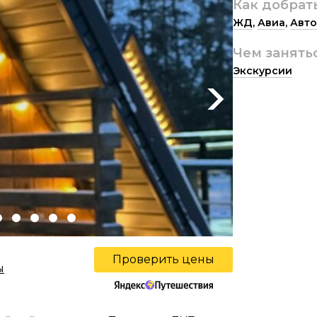
Как добрат
ЖД
,
Авиа
,
Авто
Чем занять
Экскурсии
Next
Проверить цены
ы