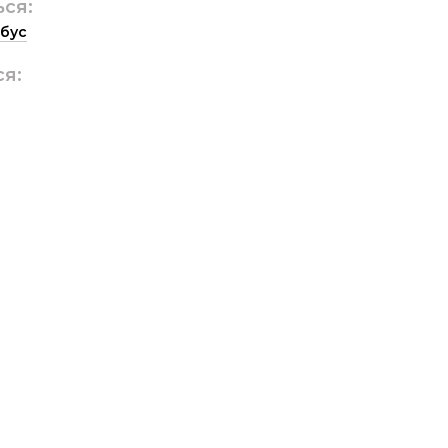
ься:
бус
ся: