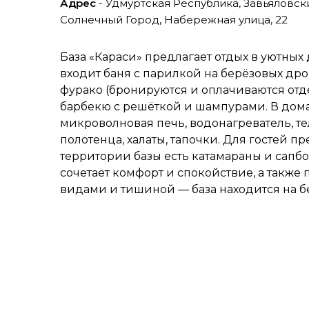
Адрес
- Удмуртская Республика, Завьяловс
Солнечный Город, Набережная улица, 22
База «Караси» предлагает отдых в уютных
входит баня с парилкой на берёзовых дро
фурако (бронируются и оплачиваются отде
барбекю с решёткой и шампурами. В дома
микроволновая печь, водонагреватель, те
полотенца, халаты, тапочки. Для гостей п
территории базы есть катамараны и сапбо
сочетает комфорт и спокойствие, а также
видами и тишиной — база находится на б