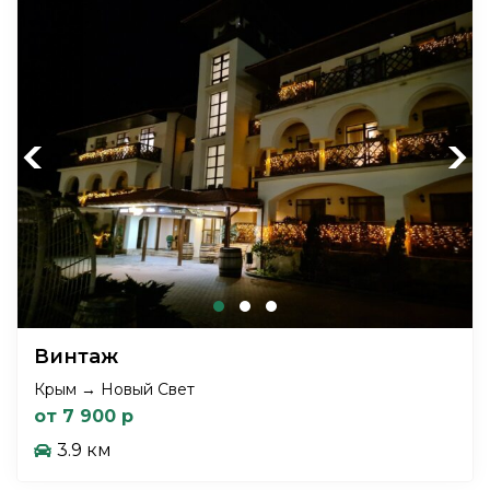
Previous
Next
Винтаж
Крым → Новый Свет
от 7 900 р
3.9 км