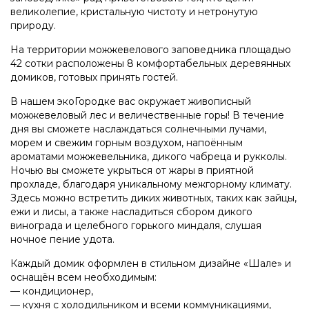
великолепие, кристальную чистоту и нетронутую
природу.
На территории можжевелового заповедника площадью
42 сотки расположены 8 комфортабельных деревянных
домиков, готовых принять гостей.
В нашем экоГородке вас окружает живописный
можжевеловый лес и величественные горы! В течение
дня вы сможете наслаждаться солнечными лучами,
морем и свежим горным воздухом, напоённым
ароматами можжевельника, дикого чабреца и рукколы.
Ночью вы сможете укрыться от жары в приятной
прохладе, благодаря уникальному межгорному климату.
Здесь можно встретить диких животных, таких как зайцы,
ежи и лисы, а также насладиться сбором дикого
винограда и целебного горького миндаля, слушая
ночное пение удота.
Каждый домик оформлен в стильном дизайне «Шале» и
оснащён всем необходимым:
— кондиционер,
— кухня с холодильником и всеми коммуникациями,