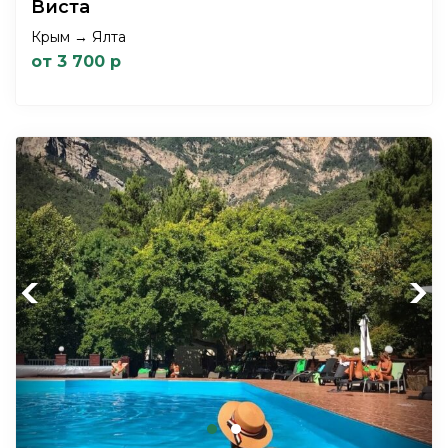
Виста
Крым → Ялта
от 3 700 р
Previous
Next