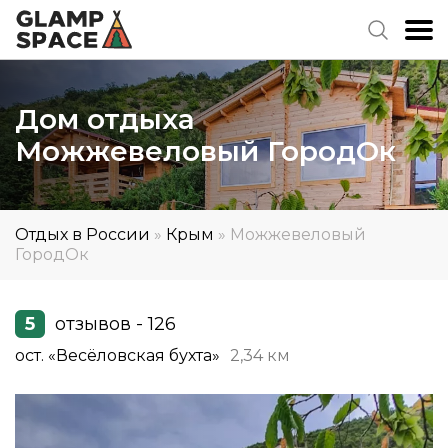
Дом отдыха
Можжевеловый ГородОк
Отдых в России
»
Крым
»
Можжевеловый
ГородОк
5
отзывов - 126
ост. «Весёловская бухта»
2,34 км