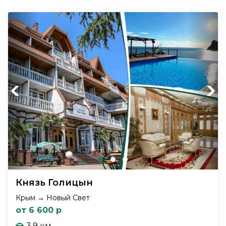
Previous
Next
Князь Голицын
Крым → Новый Свет
от 6 600 р
3.9 км