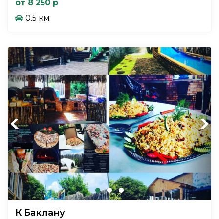
от 8 250 р
0.5 км
Previous
Next
К Баклану