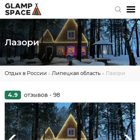
Лазори
Отдых в России
»
Липецкая область
»
Лазори
4.9
отзывов - 98
Previous
Next