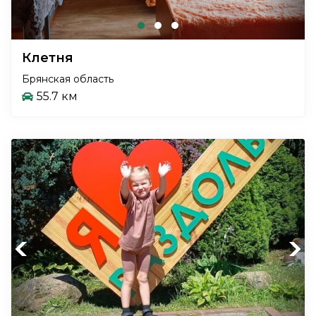
Клетня
Брянская область
55.7 км
Previous
Next