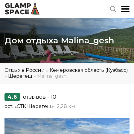
Дом отдыха Malina_gesh
Отдых в России
»
Кемеровская область (Кузбасс)
»
Шерегеш
»
Malina_gesh
4.6
отзывов - 10
ост. «СТК Шерегеш»
2,28 км