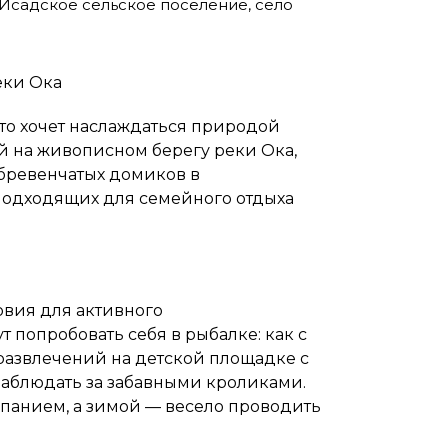
, Исадское сельское поселение, село
еки Ока
кто хочет наслаждаться природой
й на живописном берегу реки Ока,
 бревенчатых домиков в
подходящих для семейного отдыха
овия для активного
 попробовать себя в рыбалке: как с
о развлечений на детской площадке с
наблюдать за забавными кроликами.
упанием, а зимой — весело проводить