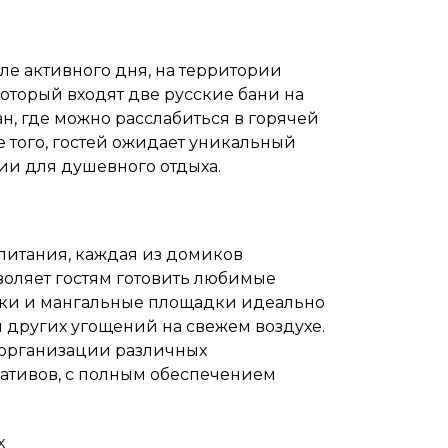
сле активного дня, на территории
оторый входят две русские бани на
ан, где можно расслабиться в горячей
 того, гостей ожидает уникальный
и для душевного отдыха.
 питания, каждая из домиков
воляет гостям готовить любимые
дки и мангальные площадки идеально
 других угощений на свежем воздухе.
о организации различных
ативов, с полным обеспечением
х