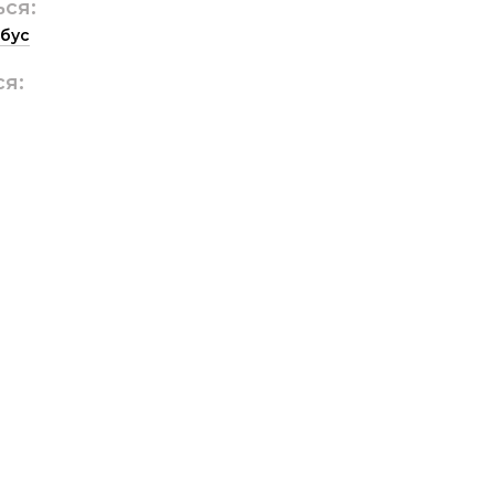
ься:
бус
ся: