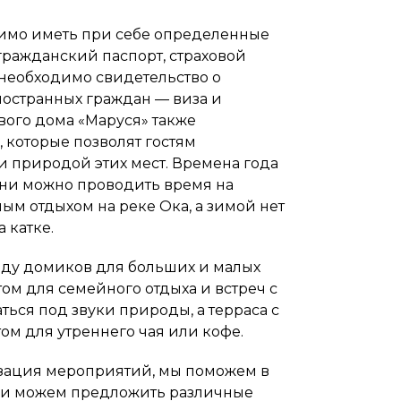
имо иметь при себе определенные
гражданский паспорт, страховой
 необходимо свидетельство о
ностранных граждан — виза и
вого дома «Маруся» также
 которые позволят гостям
 природой этих мест. Времена года
дни можно проводить время на
ым отдыхом на реке Ока, а зимой нет
 катке.
енду домиков для больших и малых
ом для семейного отдыха и встреч с
ться под звуки природы, а терраса с
ом для утреннего чая или кофе.
изация мероприятий, мы поможем в
ами можем предложить различные