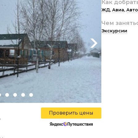
Как добрат
ЖД
,
Авиа
,
Авто
Чем занять
Экскурсии
Next
Проверить цены
ы