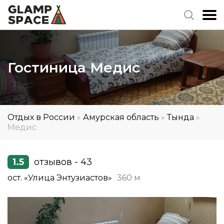
Гостиница Медис
Отдых в России
»
Амурская область
»
Тында
»
Медис
1.5
отзывов - 43
ост. «Улица Энтузиастов»
360 м