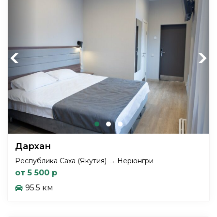
Previous
Next
Дархан
Республика Саха (Якутия) → Нерюнгри
от 5 500 р
95.5 км