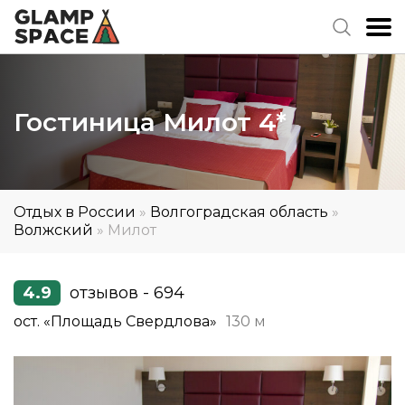
Гостиница Милот 4*
Отдых в России
»
Волгоградская область
»
Волжский
»
Милот
4.9
отзывов - 694
ост. «Площадь Свердлова»
130 м