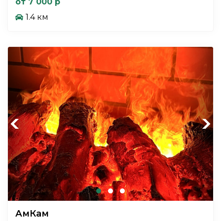
от 7 000 р
1.4 км
Previous
Next
АмКам