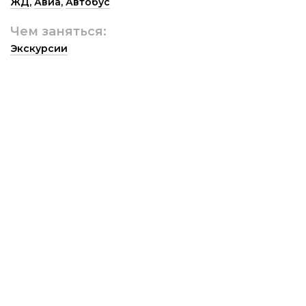
ЖД
,
Авиа
,
Автобус
Чем заняться:
Экскурсии