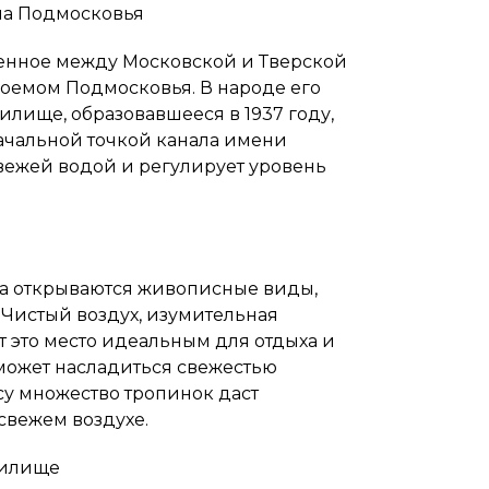
на Подмосковья
енное между Московской и Тверской
оемом Подмосковья. В народе его
лище, образовавшееся в 1937 году,
начальной точкой канала имени
вежей водой и регулирует уровень
а открываются живописные виды,
 Чистый воздух, изумительная
т это место идеальным для отдыха и
может насладиться свежестью
у множество тропинок даст
свежем воздухе.
нилище