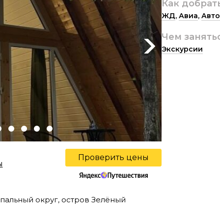
Как добрат
ЖД
,
Авиа
,
Авто
Чем занять
Next
Экскурсии
Проверить цены
ы
пальный округ, остров Зелёный