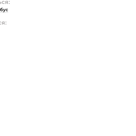
ься:
бус
ся: