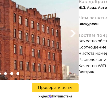
Как добрат
ЖД
,
Авиа
,
Авто
Чем занять
Экскурсии
Next
Гостям пон
Качество обс
Соотношение 
Чистота номе
Расположени
Качество WiFi
Завтрак
Проверить цены