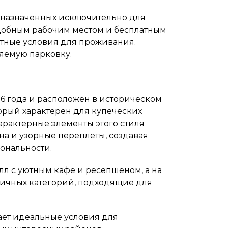
едназначенных исключительно для
добным рабочим местом и бесплатным
ртные условия для проживания.
яемую парковку.
016 года и расположен в историческом
торый характерен для купеческих
арактерные элементы этого стиля
а и узорные переплеты, создавая
ональности.
лл с уютным кафе и ресепшеном, а на
личных категорий, подходящие для
гает идеальные условия для