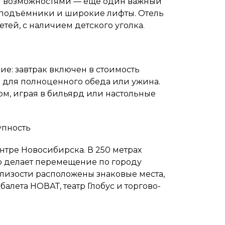
и возможностями — еще один важный
, подъёмники и широкие лифты. Отель
тей, с наличием детского уголка.
ие: завтрак включен в стоимость
н для полноценного обеда или ужина.
ом, играя в бильярд или настольные
упность
нтре Новосибирска. В 250 метрах
то делает перемещение по городу
лизости расположены знаковые места,
балета НОВАТ, театр Глобус и торгово-