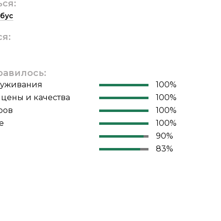
ься:
бус
ся:
равилось:
луживания
100%
цены и качества
100%
ров
100%
е
100%
90%
83%