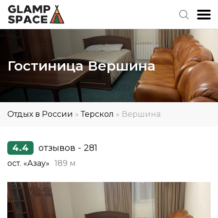
Гостиница Вершина
Отдых в России
»
Терскол
»
Вершина
4.4
отзывов - 281
ост. «Азау»
189 м