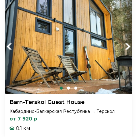
Previous
Next
Barn-Terskol Guest House
Кабардино-Балкарская Республика → Терскол
от 7 920 р
0.1 км