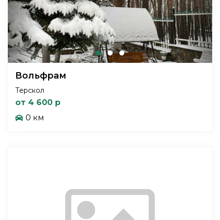
Вольфрам
Терскол
от 4 600 р
0 км