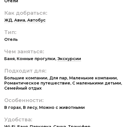
Отели
Как добраться:
ЖД
,
Авиа
,
Автобус
Тип:
Отель
Чем заняться:
Баня
,
Конные прогулки
,
Экскурсии
Подходит для:
Большие компании
,
Для пар
,
Маленькие компании
,
Романтическое путешествие
,
С маленькими детьми
,
Семейный отдых
Особенности:
В горах
,
В лесу
,
Можно с животными
Удобства:
Wi-Fi
,
Баня
,
Парковка
,
Сауна
,
Трансфер