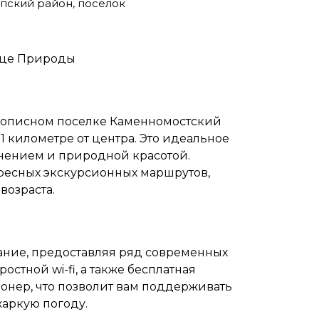
пский район, посёлок
рдце Природы
вописном поселке Каменномостский
в 1 километре от центра. Это идеальное
динением и природной красотой.
ресных экскурсионных маршрутов,
возраста.
ание, предоставляя ряд современных
остной wi-fi, а также бесплатная
онер, что позволит вам поддерживать
аркую погоду.