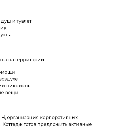
душ и туалет
ник
 уюта
тва на территории:
помощи
воздухе
ии пикников
ые вещи
-Fi, организация корпоративных
. Коттедж готов предложить активные