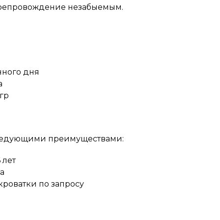
препровождение незабыемым.
нного дня
а
гр
следующими преимуществами:
 лет
а
роватки по запросу