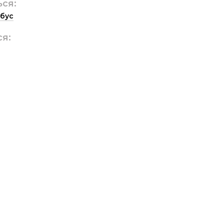
ься:
бус
ся: