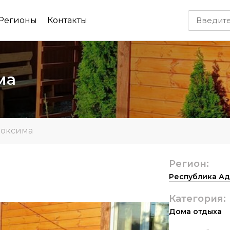
Регионы
Контакты
има
оксима
Регион:
Республика А
Категория:
Дома отдыха