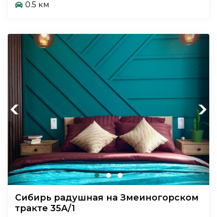
0.5 км
Previous
Next
Сибирь радушная на Змеиногорском
тракте 35А/1