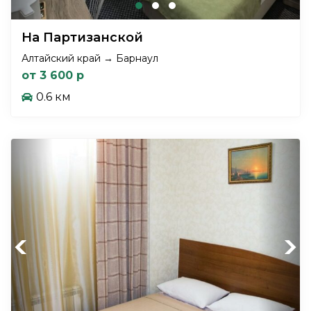
На Партизанской
Алтайский край → Барнаул
от 3 600 р
0.6 км
Previous
Next