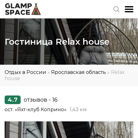
Гостиница Relax house
Отдых в России
»
Ярославская область
»
Relax
house
4.7
отзывов - 16
ост. «Яхт-клуб Коприно»
1,43 км