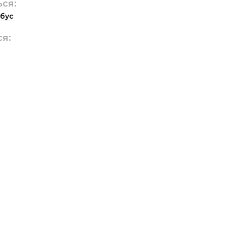
ься:
бус
ся: