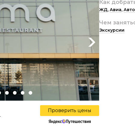
Как добрат
ЖД
,
Авиа
,
Авто
Чем занять
Экскурсии
Next
Проверить цены
ы