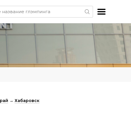
край
→
Хабаровск