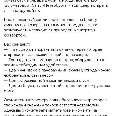
сочетаются в сердце дикой природы, всего в 120
километрах от Санкт-Петербурга. Наши двери открыты
для вас круглый год!
Расположенный среди соснового леса на берегу
живописного озера, наш глэмпинг предлагает вам
возможность насладиться природой, не жертвуя
комфортом.
Вас ожидают:
— Пять сфер с панорамными окнами, через которые
открывается завораживающий вид на озеро;
— Тринадцать стационарных шатров, оборудованных
всеми необходимыми удобствами;
— Два мини-дома с панорамными окнами, откуда можно
любоваться еловым лесом;
— Дом, оформленный в скандинавском стиле;
— Дом из бруса, выполненный в традиционном русском
стиле.
Окунитесь в атмосферу волшебного леса и просторов,
где каждый снежный покров остается нетронутым.
Здесь вы сможете запечатлеть яркие моменты на
фотографиях и создать теплые воспоминания, которые