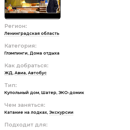
Регион:
Ленинградская область
Категория:
Глэмпинги
,
Дома отдыха
Как добраться:
ЖД
,
Авиа
,
Автобус
Тип:
Купольный дом
,
Шатер
,
ЭКО-домик
Чем заняться:
Катание на лодках
,
Экскурсии
Подходит для: