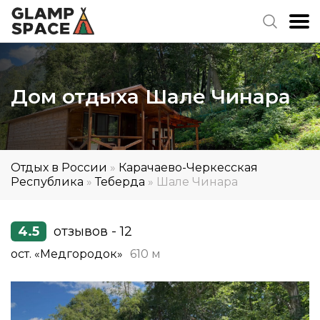
Дом отдыха Шале Чинара
Отдых в России
»
Карачаево-Черкесская
Республика
»
Теберда
»
Шале Чинара
4.5
отзывов - 12
ост. «Медгородок»
610 м