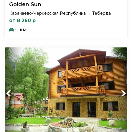
Golden Sun
Карачаево-Черкесская Республика → Теберда
от 8 260 р
0 км
Previous
Next