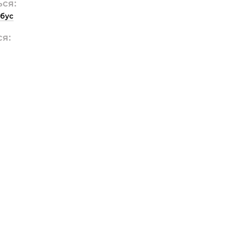
ься:
бус
ся: