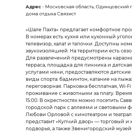
Адрес
- Московская область, Одинцовский 
дома отдыха Связист
«Шале Пахта» предлагает комфортное про
В номерах есть кухня или кухонный уголо
телевизор, халат и тапочки. Доступны но
звукоизоляцией. На территории есть сезо
Для развлечений предусмотрены караоке,
терраса, площадка для пикника и детска
услугами няни, предоставляются детские
виды спорта: бадминтон, катание на лыжа
переговорная. Парковка бесплатная, Wi-F
проживание с животными за плату. Время 
15:00. В окрестностях можно посетить Са
городской парк с аллеями и световыми 
Любови Орловой с кинотеатром и театра
представит «Купчий двор» — торговый и 
подворья, а также Звенигородский музе