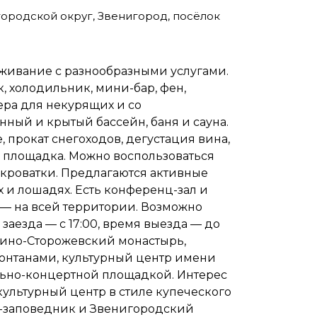
городской округ, Звенигород, посёлок
живание с разнообразными услугами.
к, холодильник, мини-бар, фен,
мера для некурящих и со
нный и крытый бассейн, баня и сауна.
 прокат снегоходов, дегустация вина,
я площадка. Можно воспользоваться
 кроватки. Предлагаются активные
х и лошадях. Есть конференц-зал и
i — на всей территории. Возможно
заезда — с 17:00, время выезда — до
ввино-Сторожевский монастырь,
фонтанами, культурный центр имени
льно-концертной площадкой. Интерес
культурный центр в стиле купеческого
й-заповедник и Звенигородский