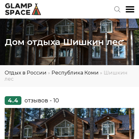
Дом отдыха Шишкин лес
Отдых в России
»
Республика Коми
»
Шишкин
лес
4.4
отзывов - 10