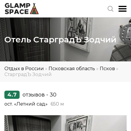
Отель СтарградЪ Зодчий
Отдых в России
»
Псковская область
»
Псков
»
СтарградЪ Зодчий
4.7
отзывов - 30
ост. «Летний сад»
650 м