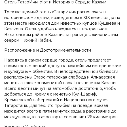
Отель ТатарИнн: Уют и История в Сердце Казани
Трехзвездочный отель «ТатарИнн» расположен в
историческом здании, возведенном в XIX веке, когда на
этом месте находился дом известных купцов Кушаева и
Казакова. Отель удобно находится в центральном
Вахитовском районе Казани, на границе с живописным
озером Нижний Кабан.
Расположение и Достопримечательности
Находясь в самом сердце города, отель предлагает
своим гостям легкий доступ к важнейшим историческим
и культурным объектам. В непосредственной близости
расположены Старо-татарская слобода и Апнаевская
мечеть, а также знаменитый парк Тысячелетия Казани.
Всего десяти минут на автомобиле достаточно, чтобы
добраться до Кремля с мечетью Кул-Шариф,
Кремлевской набережной и Национального музея
Татарстана. Для тех, кто прибыл на поезде, вокзал
находится всего в пяти минутах езды, а расстояние до
международного аэропорта составляет 26 километров.
Номера и Удобства