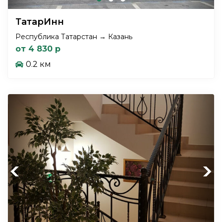
ТатарИнн
Республика Татарстан → Казань
от 4 830 р
0.2 км
Previous
Next