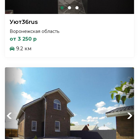
Уют36rus
Воронежская область
от 3 250 р
9.2 км
Previous
Next