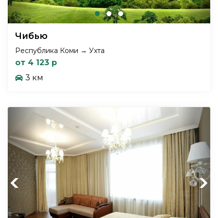
Чибью
Республика Коми → Ухта
от 4 123 р
3 км
Previous
Next