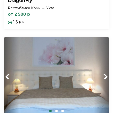
DragonFly
Республика Коми → Ухта
от 2 580 р
1.3 км
Previous
Next