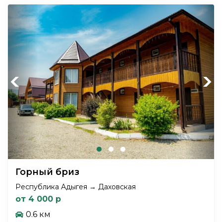
Previous
Next
Горный бриз
Республика Адыгея → Даховская
от 4 000 р
0.6 км