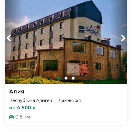
Previous
Next
Алия
Республика Адыгея → Даховская
от 4 500 р
0.6 км