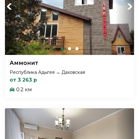
Previous
Next
Аммонит
Республика Адыгея → Даховская
от 3 263 р
0.2 км