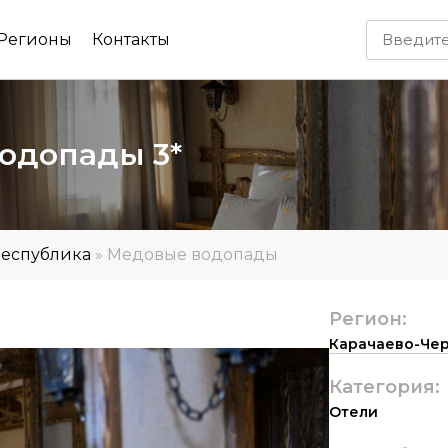
Регионы
Контакты
одопады 3*
Республика
»
Медовые водопады
Регион:
Карачаево-Чер
Категория:
Отели