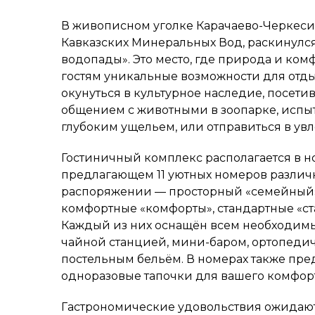
В живописном уголке Карачаево-Черкеси
Кавказских Минеральных Вод, раскинулс
водопады». Это место, где природа и ком
гостям уникальные возможности для отды
окунуться в культурное наследие, посети
общением с животными в зоопарке, испыт
глубоким ущельем, или отправиться в ув
Гостиничный комплекс располагается в н
предлагающем 11 уютных номеров различ
распоряжении — просторный «семейный»
комфортные «комфорты», стандартные «ст
Каждый из них оснащён всем необходимым
чайной станцией, мини-баром, ортопеди
постельным бельём. В номерах также пре
одноразовые тапочки для вашего комфорт
Гастрономические удовольствия ожидают 