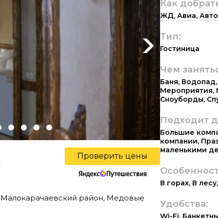
Как добрат
ЖД
,
Авиа
,
Авто
Тип:
Next
Гостиница
Чем занять
Баня
,
Водопад
Мероприятия
,
Сноуборды
,
Сп
Подходит д
Большие комп
компании
,
Пра
маленькими д
Проверить цены
ы
Особенност
В горах
,
В лесу
, Малокарачаевский район, Медовые
Удобства:
Wi-Fi
,
Банкетны