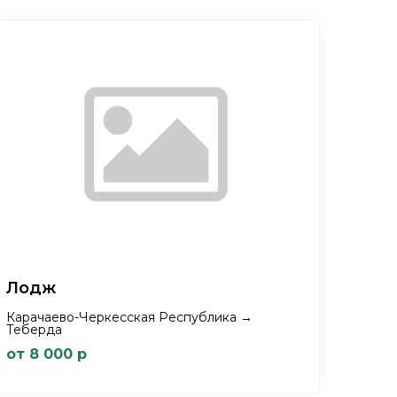
Лодж
Карачаево-Черкесская Республика →
Теберда
от 8 000 р