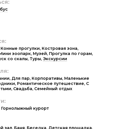
ься:
бус
ся:
,
Конные прогулки
,
Костровая зона
,
Мини зоопарк
,
Музей
,
Прогулка по горам
,
уск со скалы
,
Туры
,
Экскурсии
ля:
ании
,
Для пар
,
Корпоративы
,
Маленькие
здники
,
Романтическое путешествие
,
С
етьми
,
Свадьба
,
Семейный отдых
и:
,
Горнолыжный курорт
й зал
,
Баня
,
Беседка
,
Детская площадка
,