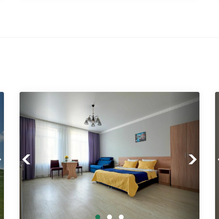
xt
Previous
Next