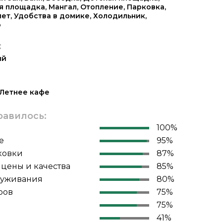
я площадка
,
Мангал
,
Отопление
,
Парковка
,
лет
,
Удобства в домике
,
Холодильник
,
о
:
ый
Летнее кафе
равилось:
100%
е
95%
ковки
87%
цены и качества
85%
луживания
80%
ров
75%
75%
41%