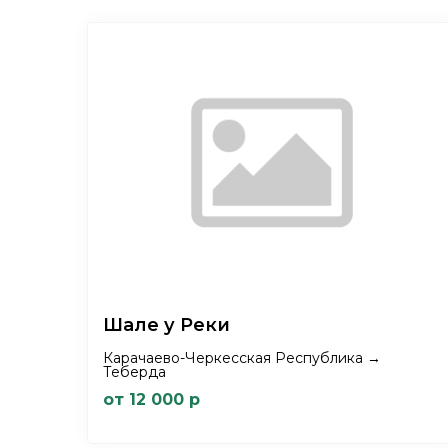
Шале у Реки
Карачаево-Черкесская Республика →
Теберда
от 12 000 р