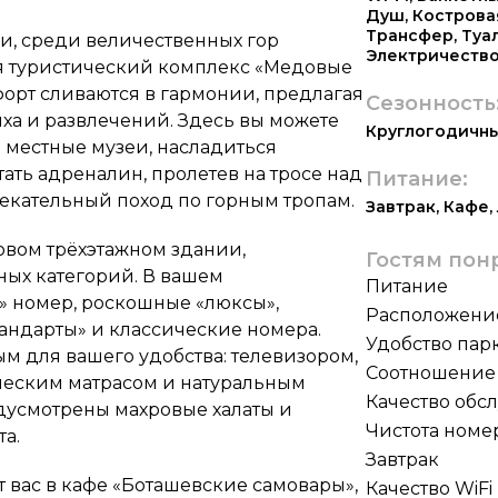
Душ
,
Кострова
Трансфер
,
Туа
и, среди величественных гор
Электричеств
я туристический комплекс «Медовые
форт сливаются в гармонии, предлагая
Сезонность
ха и развлечений. Здесь вы можете
Круглогодичн
в местные музеи, насладиться
ать адреналин, пролетев на тросе над
Питание:
лекательный поход по горным тропам.
Завтрак
,
Кафе
,
овом трёхэтажном здании,
Гостям пон
ных категорий. В вашем
Питание
 номер, роскошные «люксы»,
Расположени
андарты» и классические номера.
Удобство пар
 для вашего удобства: телевизором,
Соотношение 
ческим матрасом и натуральным
Качество обс
дусмотрены махровые халаты и
Чистота номе
а.
Завтрак
вас в кафе «Боташевские самовары»,
Качество WiFi