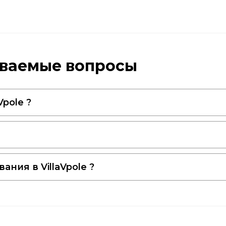
даваемые вопросы
pole ?
ния в VillaVpole ?