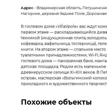
Адрес
- Владимирская область, Петушински
Нагорное, деревня Заднее Поле, Дорожная 
В гостевом доме «VillaVpole» вас ждут ко
первом этаже — раскладывающийся диван,
техникой (индукционная плита, холодиль
кофеварка, вафельница, тостерница), теле
книги. На втором этаже — спальное место и
туалетными принадлежностями, Wi-Fi, Янд
гостевого дома — панорамная баня, мангал
детская площадка. Рядом есть маленькое 
древнерусское селище XI–XIII веков. В 
остров», мастерская «Вольгинский колок
прикладного и художественного творчест
Похожие объекты