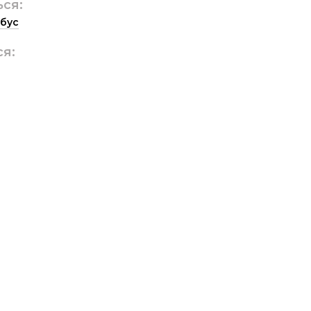
ься:
бус
ся: