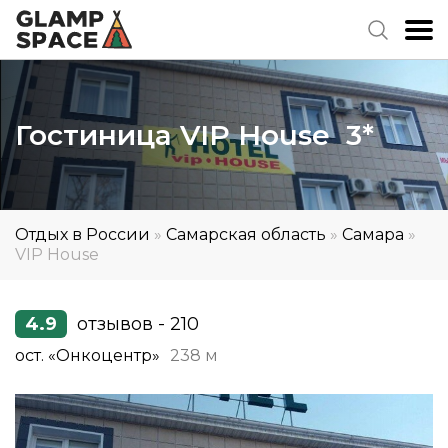
Гостиница VIP House 3*
Отдых в России
»
Самарская область
»
Самара
»
VIP House
4.9
отзывов - 210
ост. «Онкоцентр»
238 м