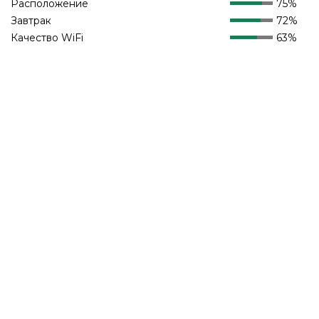
Расположение
75%
Завтрак
72%
Качество WiFi
63%