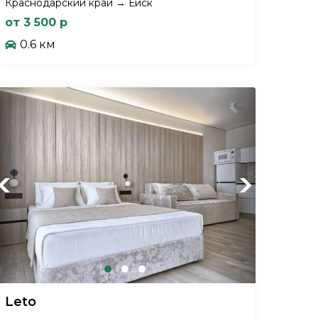
Краснодарский край → Ейск
от 3 500 р
0.6 км
Previous
Next
Leto