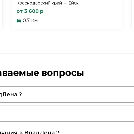
Краснодарский край → Ейск
от 3 600 р
0.7 км
даваемые вопросы
дЛена ?
вания в ВладЛена ?