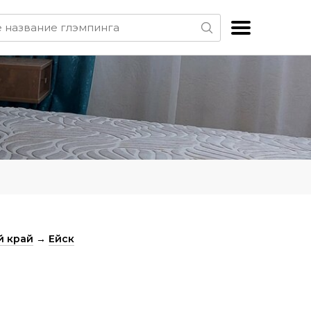
й край
→
Ейск