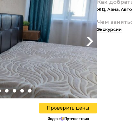
Как добрат
ЖД
,
Авиа
,
Авто
Чем занять
Экскурсии
Next
Проверить цены
ы