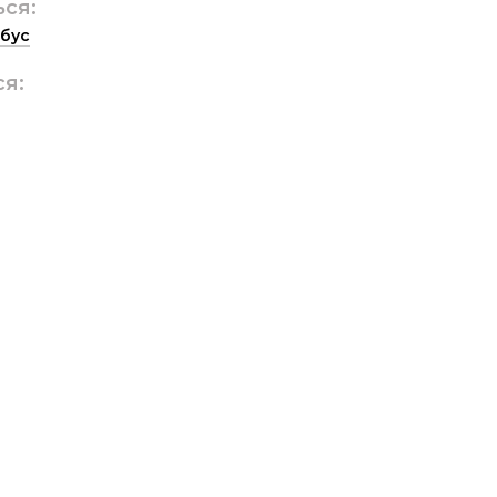
ься:
бус
ся: