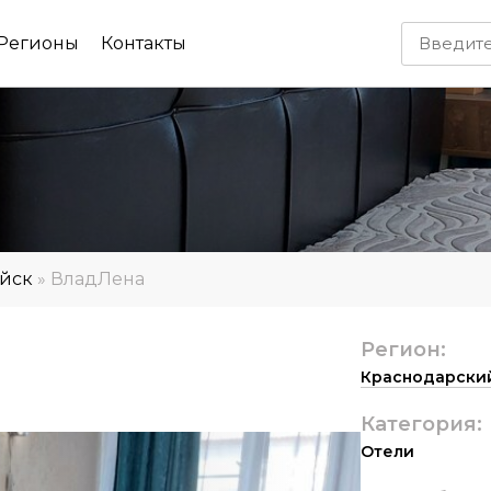
Регионы
Контакты
йск
»
ВладЛена
Регион:
Краснодарски
Категория:
Отели