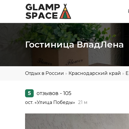
Гостиница ВладЛена
Отдых в России
»
Краснодарский край
»
Е
5
отзывов - 105
ост. «Улица Победы»
21 м