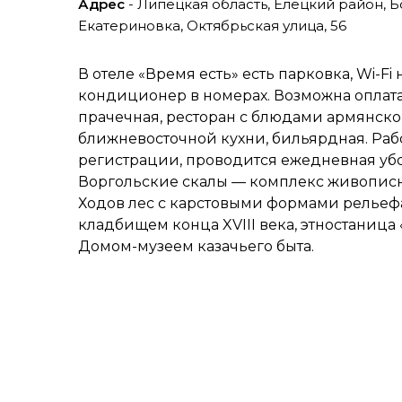
Адрес
- Липецкая область, Елецкий район, 
Екатериновка, Октябрьская улица, 56
В отеле «Время есть» есть парковка, Wi-Fi
кондиционер в номерах. Возможна оплата 
прачечная, ресторан с блюдами армянской
ближневосточной кухни, бильярдная. Рабо
регистрации, проводится ежедневная убо
Воргольские скалы — комплекс живопис
Ходов лес с карстовыми формами рельефа
кладбищем конца XVIII века, этностаница 
Домом-музеем казачьего быта.