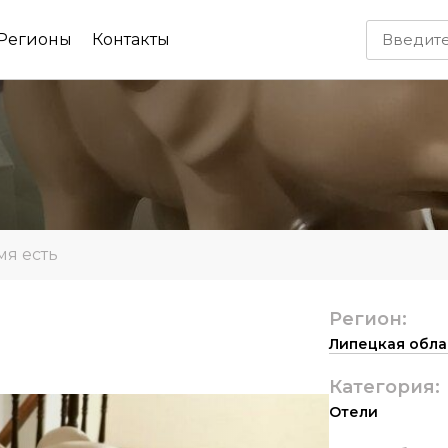
Регионы
Контакты
ь
мя есть
Регион:
Липецкая обла
Категория:
Отели