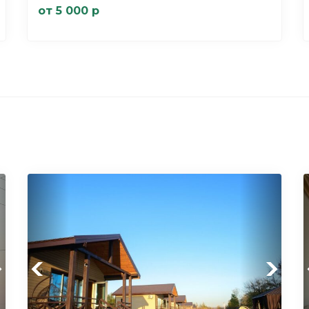
от 5 000 р
xt
Previous
Next