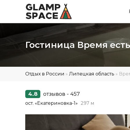
Гостиница Время ест
Отдых в России
»
Липецкая область
»
Вре
4.8
отзывов - 457
ост. «Екатериновка-1»
297 м