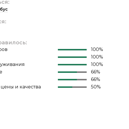
ься:
бус
ся:
равилось:
ров
100%
100%
луживания
100%
е
66%
66%
цены и качества
50%