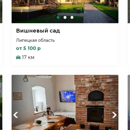
Вишневый сад
Липецкая область
от 5 100 р
17 км
xt
Previous
Next