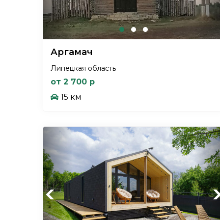
Аргамач
Липецкая область
от 2 700 р
15 км
Previous
Ne