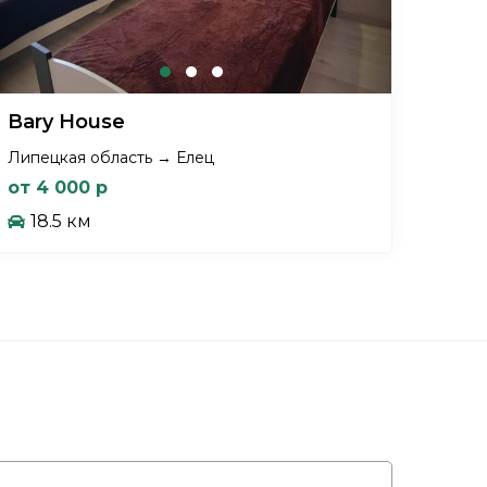
Bary House
Липецкая область → Елец
от 4 000 р
18.5 км