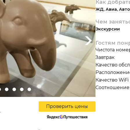
Как добрат
ЖД
,
Авиа
,
Авто
Чем занять
Экскурсии
Next
Гостям пон
Чистота номе
Завтрак
Качество обс
Расположени
Качество WiFi
Соотношение 
Проверить цены
ы