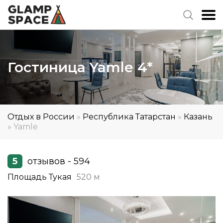
Гостиница Yamle 4*
Отдых в России
»
Республика Татарстан
»
Казань
»
Yamle
5
отзывов - 594
Площадь Тукая
520 м