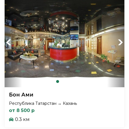
Previous
Next
Бон Ами
Республика Татарстан → Казань
от 8 500 р
0.3 км