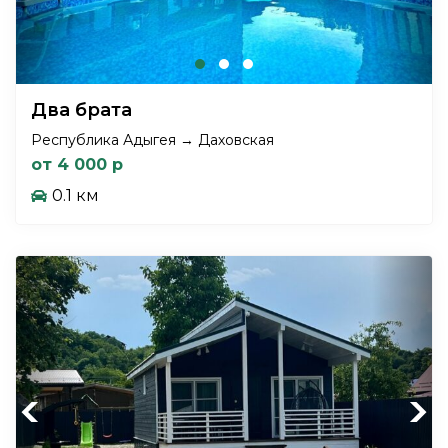
Два брата
Республика Адыгея → Даховская
от 4 000 р
0.1 км
Previous
Next