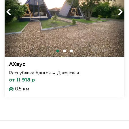
Previous
Next
АХаус
Республика Адыгея → Даховская
от 11 918 р
0.5 км