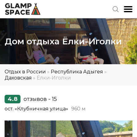
Дом отдыха Ёлки-Иголки
Отдых в России
»
Республика Адыгея
»
Даховская
»
Ёлки-Иголки
4.8
отзывов - 15
ост. «Клубничная улица»
960 м