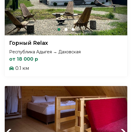
Горный Relax
Республика Адыгея → Даховская
от 18 000 р
0.1 км
Previous
Next