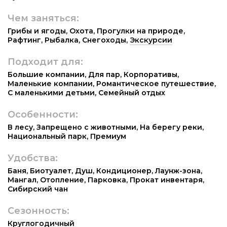
Чем заняться:
Грибы и ягоды
,
Охота
,
Прогулки на природе
,
Рафтинг
,
Рыбалка
,
Снегоходы
,
Экскурсии
Подходит для:
Большие компании
,
Для пар
,
Корпоративы
,
Маленькие компании
,
Романтическое путешествие
,
С маленькими детьми
,
Семейный отдых
Особенности:
В лесу
,
Запрещено с животными
,
На берегу реки
,
Национальный парк
,
Премиум
Удобства:
Баня
,
Биотуалет
,
Душ
,
Кондиционер
,
Лаунж-зона
,
Мангал
,
Отопление
,
Парковка
,
Прокат инвентаря
,
Сибирский чан
Сезонность:
Круглогодичный