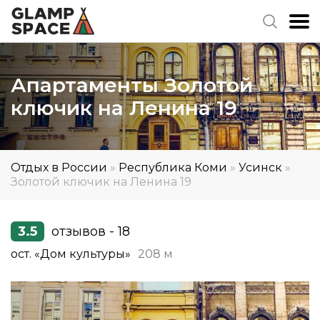
Апартаменты Золотой
ключик на Ленина 19
Отдых в России
»
Республика Коми
»
Усинск
»
Золотой ключик на Ленина 19
3.5
отзывов - 18
ост. «Дом культуры»
208 м