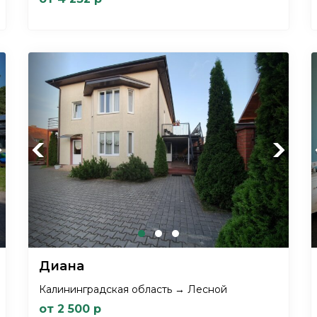
xt
Previous
Next
Диана
Калининградская область → Лесной
от 2 500 р