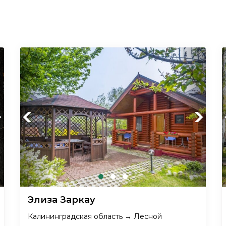
xt
Previous
Next
Элиза Заркау
Калининградская область → Лесной