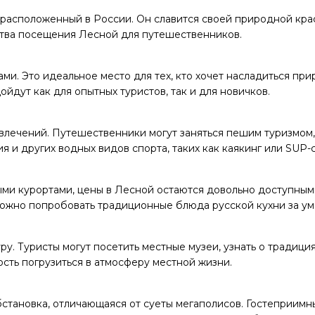
расположенный в России. Он славится своей природной крас
тва посещения Лесной для путешественников.
ми. Это идеальное место для тех, кто хочет насладиться пр
дут как для опытных туристов, так и для новичков.
лечений. Путешественники могут заняться пешим туризмом, 
 и других водных видов спорта, таких как каякинг или SUP-
ми курортами, цены в Лесной остаются довольно доступным
 Можно попробовать традиционные блюда русской кухни за у
у. Туристы могут посетить местные музеи, узнать о традиция
ость погрузиться в атмосферу местной жизни.
становка, отличающаяся от суеты мегаполисов. Гостеприимн