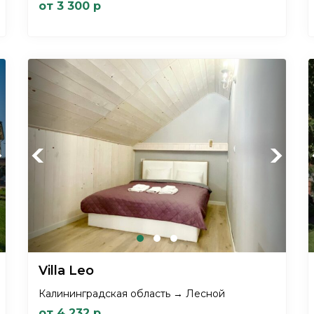
от 3 300 р
xt
Previous
Next
Villa Leo
Калининградская область → Лесной
от 4 232 р