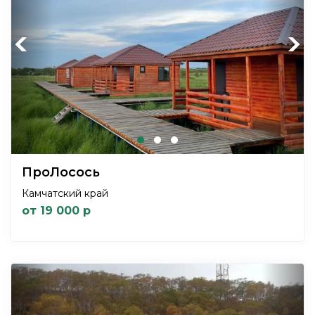
Previous
Next
ПроЛосось
Камчатский край
от 19 000 р