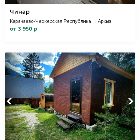
Чинар
Карачаево-Черкесская Республика → Архыз
от 3 950 р
Previous
Next