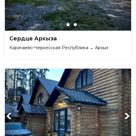
Сердце Архыза
Карачаево-Черкесская Республика → Архыз
Previous
Next