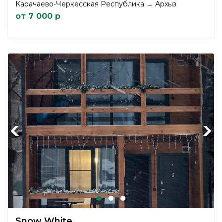
Карачаево-Черкесская Республика → Архыз
от 7 000 р
Previous
Next
Snow White