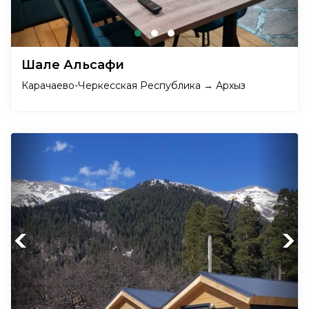
Шале Альсафи
Карачаево-Черкесская Республика → Архыз
Previous
Next