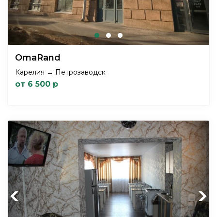
OmaRand
Карелия → Петрозаводск
от 6 500 р
Previous
Next