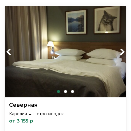
Previous
Next
Северная
Карелия → Петрозаводск
от 3 155 р