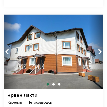
Previous
Next
Ярвен Лахти
Карелия → Петрозаводск