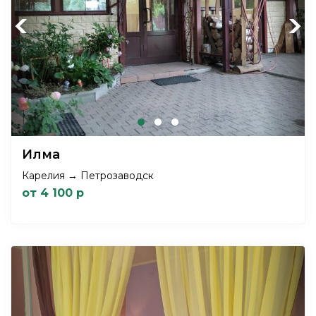
Previous
Next
Илма
Карелия → Петрозаводск
от 4 100 р