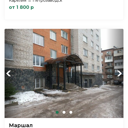
Карелия → Петрозаводск
от 1 800 р
Previous
Next
Маршал