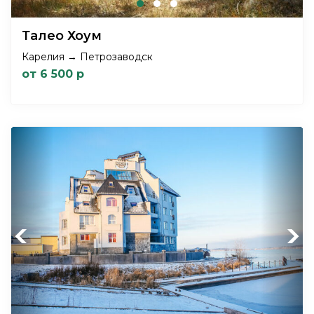
Талео Хоум
Карелия → Петрозаводск
от 6 500 р
Previous
Next