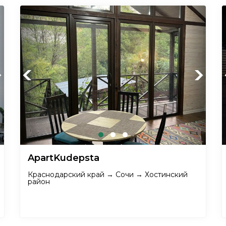
xt
Previous
Next
ApartKudepsta
Краснодарский край → Сочи → Хостинский
район