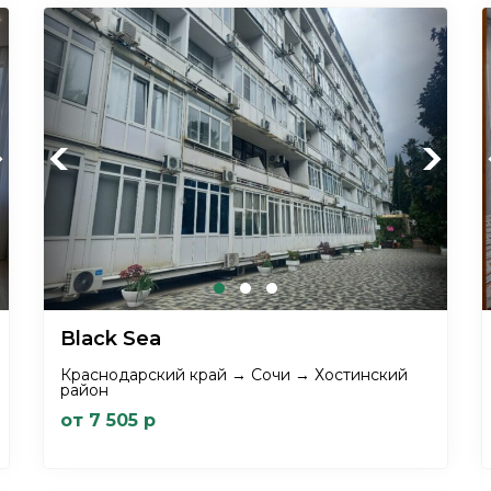
xt
Previous
Next
Black Sea
Краснодарский край → Сочи → Хостинский
район
от 7 505 р