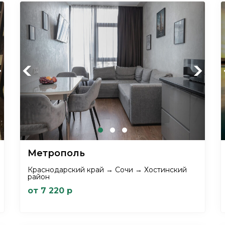
xt
Previous
Next
Метрополь
Краснодарский край → Сочи → Хостинский
район
от 7 220 р