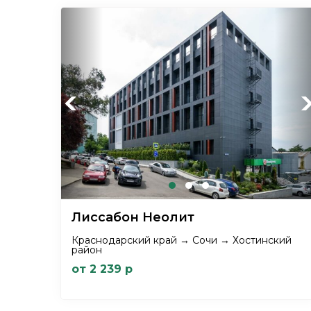
Previous
Ne
Лиссабон Неолит
Краснодарский край → Сочи → Хостинский
район
от 2 239 р