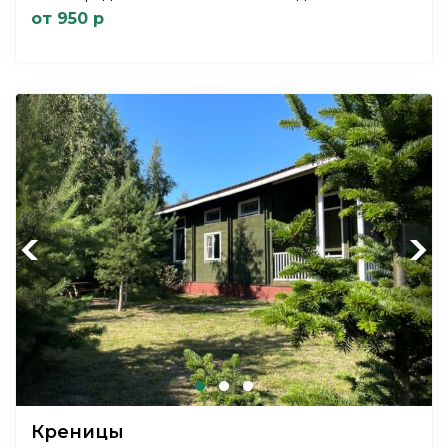
от 950 р
Previous
Next
Креницы