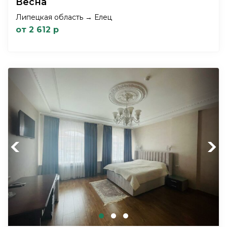
Весна
Липецкая область → Елец
от 2 612 р
Previous
Next