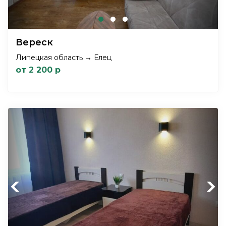
Вереск
Липецкая область → Елец
от 2 200 р
Previous
Next