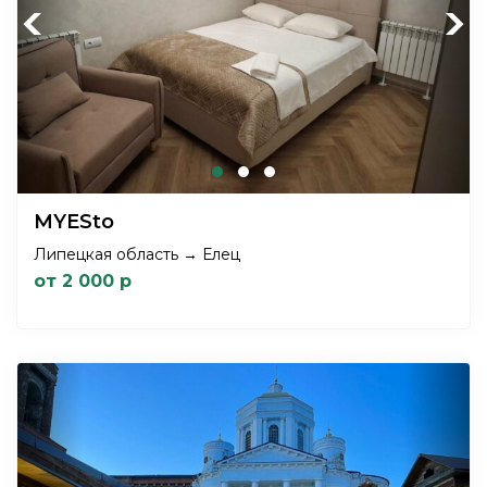
Previous
Next
MYESto
Липецкая область → Елец
от 2 000 р