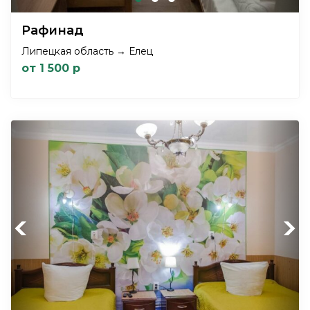
Рафинад
Липецкая область → Елец
от 1 500 р
Previous
Next