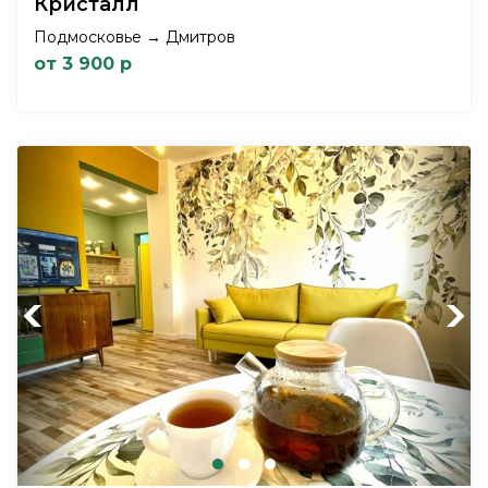
Кристалл
Подмосковье → Дмитров
от 3 900 р
Previous
Next