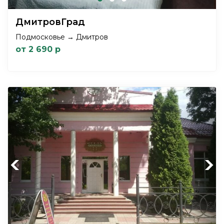
ДмитровГрад
Подмосковье → Дмитров
от 2 690 р
Previous
Next