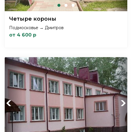
Четыре короны
Подмосковье → Дмитров
от 4 600 р
Previous
Next